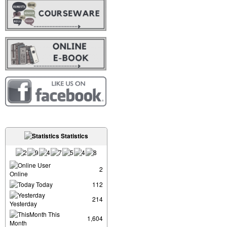
Statistics
User
2
Online
Today
112
214
Yesterday
This
1,604
Month