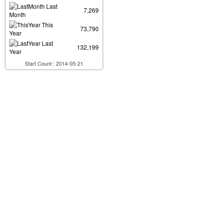
Last
7,269
Month
This
73,790
Year
Last
132,199
Year
Start Count : 2014-05-21